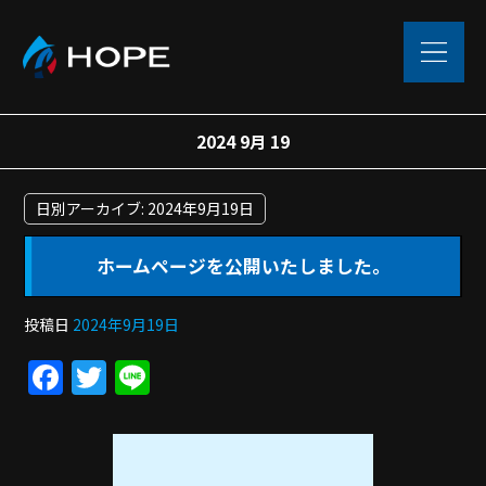
2024 9月 19
日別アーカイブ:
2024年9月19日
ホームページを公開いたしました。
投稿日
2024年9月19日
F
T
Li
a
w
n
c
itt
e
e
er